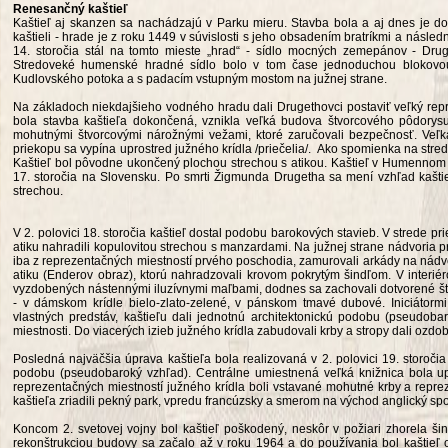
Renesančný kaštieľ
Kaštieľ aj skanzen sa nachádzajú v Parku mieru. Stavba bola a aj dnes je
kaštieli - hrade je z roku 1449 v súvislosti s jeho obsadením bratríkmi a nás
14. storočia stál na tomto mieste „hrad“ - sídlo mocných zemepánov - Druge
Stredoveké humenské hradné sídlo bolo v tom čase jednoduchou blokov
Kudlovského potoka a s padacím vstupným mostom na južnej strane.
Na základoch niekdajšieho vodného hradu dali Drugethovci postaviť veľký repre
bola stavba kaštieľa dokončená, vznikla veľká budova štvorcového pôdorysu
mohutnými štvorcovými nárožnými vežami, ktoré zaručovali bezpečnosť. V
priekopu sa vypína uprostred južného krídla /priečelia/. Ako spomienka na stre
Kaštieľ bol pôvodne ukončený plochou strechou s atikou. Kaštieľ v Humennom 
17. storočia na Slovensku. Po smrti Žigmunda Drugetha sa mení vzhľad kaštie
strechou.
V 2. polovici 18. storočia kaštieľ dostal podobu barokových stavieb. V strede pr
atiku nahradili kopulovitou strechou s manzardami. Na južnej strane nádvoria pr
iba z reprezentačných miestností prvého poschodia, zamurovali arkády na nádvor
atiku (Enderov obraz), ktorú nahradzovali krovom pokrytým šindľom. V interiér
vyzdobených nástennými iluzívnymi maľbami, dodnes sa zachovali dotvorené št
- v dámskom krídle bielo-zlato-zelené, v pánskom tmavé dubové. Iniciátormi 
vlastných predstáv, kaštieľu dali jednotnú architektonickú podobu (pseudobaro
miestnosti. Do viacerých izieb južného krídla zabudovali krby a stropy dali ozdo
Posledná najväčšia úprava kaštieľa bola realizovaná v 2. polovici 19. storočia
podobu (pseudobaroký vzhľad). Centrálne umiestnená veľká knižnica bola 
reprezentačných miestností južného krídla boli vstavané mohutné krby a repre
kaštieľa zriadili pekný park, vpredu francúzsky a smerom na východ anglický spo
Koncom 2. svetovej vojny bol kaštieľ poškodený, neskôr v požiari zhorela ši
rekonštrukciou budovy sa začalo až v roku 1964 a do používania bol kaštie