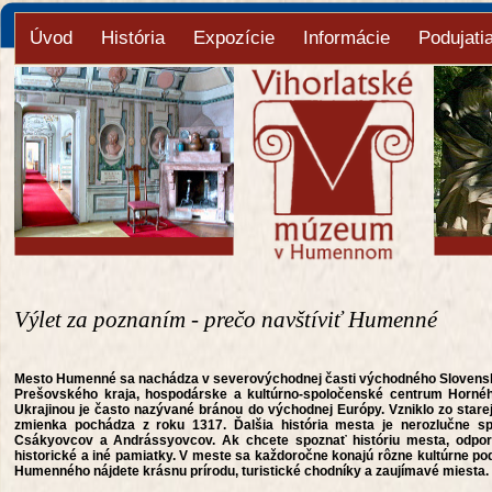
Úvod
História
Expozície
Informácie
Podujati
Výlet za poznaním - prečo navštíviť Humenné
Mesto Humenné sa nachádza v severovýchodnej časti východného Slovensk
Prešovského kraja, hospodárske a kultúrno-spoločenské centrum Hornéh
Ukrajinou je často nazývané bránou do východnej Európy. Vzniklo zo starej
zmienka pochádza z roku 1317. Ďalšia história mesta je nerozlučne s
Csákyovcov a Andrássyovcov. Ak chcete spoznať históriu mesta, odporú
historické a iné pamiatky. V meste sa každoročne konajú rôzne kultúrne podu
Humenného nájdete krásnu prírodu, turistické chodníky a zaujímavé miesta.