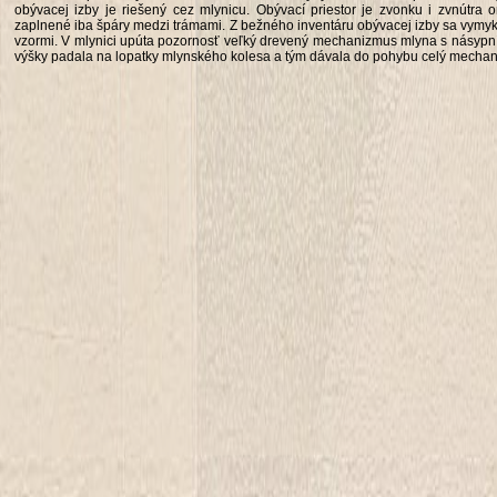
obývacej izby je riešený cez mlynicu. Obývací priestor je zvonku i zvnútra
zaplnené iba špáry medzi trámami. Z bežného inventáru obývacej izby sa vymy
vzormi. V mlynici upúta pozornosť veľký drevený mechanizmus mlyna s násypn
výšky padala na lopatky mlynského kolesa a tým dávala do pohybu celý mecha