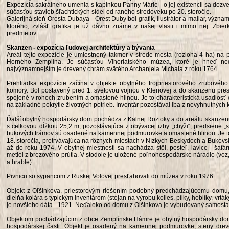
Expozícia sakrálneho umenia s kaplnkou Panny Márie - o jej existencii sa doz
súčasťou stavieb šľachtických sídel od raného stredoveku po 20. storočie.
Galerijná sieň Oresta Dubaya - Orest Duby bol grafik, ilustrátor a maliar, význ
ktorého, zvlášť grafika je už dávno známe v našej vlasti i mimo nej. Zbier
predmetov.
Skanzen - expozícia ľudovej architektúry a bývania
Areál tejto expozície je umiestnený takmer v strede mesta (rozloha 4 ha) na
Horného Zemplína. Je súčasťou Vihorlatského múzea, ktoré je hneď n
najvýznamnejším je drevený chrám svätého Archanjela Michala z roku 1764.
Prehliadka expozície začína v objekte obytného trojpriestorového zrubového
komory. Bol postavený pred 1. svetovou vojnou v Klenovej a do skanzenu pre
spojené v rohoch zrubením a omastené hlinou. Je to charakteristická usadlos
na základné pokrytie životných potrieb. Inventár pozostával iba z nevyhnutných 
Ďalší obytný hospodársky dom pochádza z Kalnej Roztoky a do areálu skanzenu
s celkovou dĺžkou 25,2 m, pozostávajúca z obývacej izby „chyži“, predsiene „s
bukových trámov sú osadené na kamennej podmurovke a omastené hlinou. Je to
18. storočia, pretrvávajúca na rôznych miestach v Nízkych Beskydoch a Bukovs
až do roku 1974. V obytnej miestnosti sa nachádza stôl, posteľ, lavice - šafár
metiel z brezového prútia. V stodole je uložené poľnohospodárske náradie (voz, 
a hrable).
Pivnicu so sypancom z Ruskej Volovej presťahovali do múzea v roku 1976.
Objekt z Oľšinkova, priestorovým riešením podobný predchádzajúcemu domu, 
dielňa kolára s typickým inventárom (stojan na výrobu kolies, pílky, hoblíky, vr
je novšieho dáta - 1921. Neďaleko od domu z Olšinkova je vybudovaný samosta
Objektom pochádzajúcim z obce Zemplínske Hámre je obytný hospodársky dom o
hospodárskej časti. Objekt je osadený na kamennej podmurovke, steny dreve