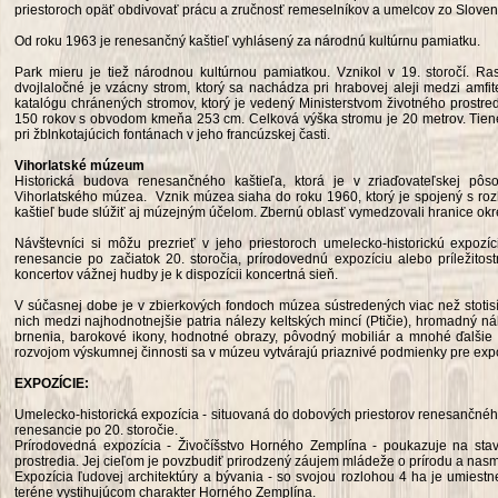
priestoroch opäť obdivovať prácu a zručnosť remeselníkov a umelcov zo Sloven
Od roku 1963 je renesančný kaštieľ vyhlásený za národnú kultúrnu pamiatku.
Park mieru je tiež národnou kultúrnou pamiatkou. Vznikol v 19. storočí. R
dvojlaločné je vzácny strom, ktorý sa nachádza pri hrabovej aleji medzi amf
katalógu chránených stromov, ktorý je vedený Ministerstvom životného prostr
150 rokov s obvodom kmeňa 253 cm. Celková výška stromu je 20 metrov. Tiene
pri žblnkotajúcich fontánach v jeho francúzskej časti.
Vihorlatské múzeum
Historická budova renesančného kaštieľa, ktorá je v zriaďovateľskej pô
Vihorlatského múzea. Vznik múzea siaha do roku 1960, ktorý je spojený s r
kaštieľ bude slúžiť aj múzejným účelom. Zbernú oblasť vymedzovali hranice o
Návštevníci si môžu prezrieť v jeho priestoroch umelecko-historickú expozíc
renesancie po začiatok 20. storočia, prírodovednú expozíciu alebo príležito
koncertov vážnej hudby je k dispozícii koncertná sieň.
V súčasnej dobe je v zbierkových fondoch múzea sústredených viac než stotis
nich medzi najhodnotnejšie patria nálezy keltských mincí (Ptičie), hromadný nál
brnenia, barokové ikony, hodnotné obrazy, pôvodný mobiliár a mnohé ďalšie
rozvojom výskumnej činnosti sa v múzeu vytvárajú priaznivé podmienky pre exp
EXPOZÍCIE:
Umelecko-historická expozícia - situovaná do dobových priestorov renesančnéh
renesancie po 20. storočie.
Prírodovedná expozícia - Živočíšstvo Horného Zemplína - poukazuje na stav
prostredia. Jej cieľom je povzbudiť prirodzený záujem mládeže o prírodu a nasm
Expozícia ľudovej architektúry a bývania - so svojou rozlohou 4 ha je umies
teréne vystihujúcom charakter Horného Zemplína.