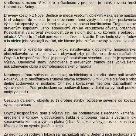
šindľovou strechou. V komore a čiastočne v predsieni je nainštalovaná hrnč
Halamku zo Sniny.
Drevený kostolík z Novej Sedlice je medzi všetkými objektmi v skanzene najstar
Nad vstupom do kostola je na drevenom tráme vyrytý dátum jeho postavenia, r
východokarpatský typ sakrálnej stavby so zrubovou konštrukciou. Trojpriestorov
drevenými kupolami. Jeho jednoduchý vzhľad vzbudzoval dôveru, priťahoval 
Kostolík mal vyjadrovať skutočnosť, že je sídlom Boha, ku ktorému s pokorou sa 
mládež. Všetci tu hľadali porozumenie, lásku a šťastie. Dnes tento skvost ľudo
a to nielen jeho vonkajší vzhľad, ale hlavne jeho zreštaurovaný ikonostas a oltár
Z dreveného kostolíka smerujú kroky návštevníka k obytnému hospodársk
obdĺžnikového tvaru pozostáva z obývacej izby, predsiene a dvoch maštalí. J
Obytná a hospodárska časť je prekrytá spoločnou strechou. Interiér je vybav
Výravy. Obvodové steny vyhotovené z drevených trámov bez vonkajšieho 
uskladňovanie obilia a poľnohospodárskeho náradia.
Neodmysliteľnou súčasťou dedinskej architektúry a koloritu obce boli kov
Polianky. Je to obdĺžniková zrubová stavba rozmerov 6 m × 3 m s dielňou s prís
dielne zodpovedá jej poslaniu. Ohnisko s kováčskym mechom (dúchadlom), kovad
výbavu dielne. Pod prístreškom sa podkúvali kone, v dielni sa vyrábali podko
motyky a pod.).
Cestou k ďalšiemu objektu sú tri drobné stavby rozložené severne od kováčsk
sýpka s pivnicou.
Obytný hospodársky dom z Výravy stojí na podmurovke z riečneho kameňa. P
predsiene a komory. K obývaciemu traktu je pripojená maštaľ s vetracími ok
spracovania konopí a výroba plátna (trlice, štec, kolovrátky, praslice, krosn
tĺčkami a lis na výrobu jedlého oleja.
Za dedinou pri vodných tokoch sa nachádzali mlyny. Jeden z nich pochádza z V