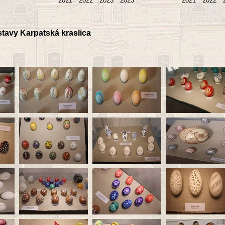
2021
2022
2023
2023
2021
2022
tavy Karpatská kraslica