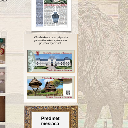
2023
Vihorlatské múzeum pripravilo
pre návštevníkov sprievodcov
po jeho expozíciách.
Predmet
mesiaca