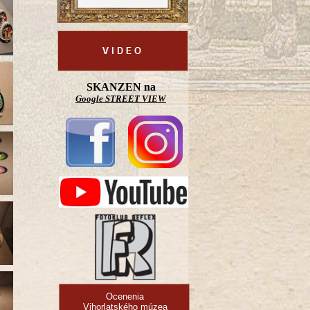
SKANZEN na
Google STREET VIEW
Ocenenia
Vihorlatského múzea