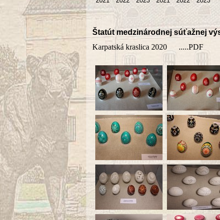
2021
2022
2023
2021
2022
2023
Štatút medzinárodnej súťažnej výs
Karpatská kraslica 2020
.....PDF